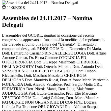
11/02/2018
Assemblea del 24.11.2017 – Nomina
Delegati
L’assemblea del GCORL, riunitasi in occasione del recente
congresso ha approvato all’unanimità la modifica del regolamento
che prevede al punto 5 la figura del “Delegato”. Di seguito i
componenti designati. RINOLOGIA Dott. Domenico Di Maria,
Dott. Bernardino Cassiano RINOALLERGOLOGIA Dott. Arturo
Armone Caruso, Dr. Elena Cantone OTOLOGIA ED
OTOCHIRURGIA Dott. Giuseppe Malafronte CHIRURGIA
DELLA SORDITA’ Dott. Ortensio Marotta, Dott. Antonio Della
Volpe LARINGOLOGIA E TESTA-COLLO Dott. Filippo
RIcciardiello, Dott. Massimo Mesolella CHIRURGIA
DELL’OSAS Dott. Maurizio Ruosi, Dott. Alfonso Maria Varricchio
FONIATRIA Dott. Arcadio Vacalebre, Prof. Sergio Motta ORL
PEDIATRICA Dott. Nicola Mansi, Dott. Luigi Malafronte
AUDIOLOGIA Prof. Ettore Cassandro, Prof. Elio Marciano
VESTIBOLOGIA Dott. Luigi Califano, Dott. Mario Mandara
PATOLOGIE NON ORGANICHE DI CONFINE Dott.ssa
Ludmila Pia Troncone ORL GIOVANI Dott. Alfonso Scarpa,