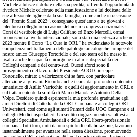
Michele attutisce il dolore della sua perdita, offrendo l’opportunità di
rivedere Michele celebrato nella manifestazione a lui dedicata dalle
sue affezionate figlie e dalla sua famiglia, come anche in occasione
del “Premio Siani 2023”, consegnato quest’anno a tre giovani e
talentuosi colleghi in occasione del nostro congresso nazionale. I
Corsi di vestibologia di Luigi Califano ed Enzo Marcelli, ormai
riconosciuti a livello internazionale, sono stati una certezza anche nel
2023 mentre il Corso “La Cura in ORL” ha evidenziato la notevole
competenza nel trattamento delle patologie oncologiche laringee del
nostro amico Giuseppe Tortoriello e del suo team ed ha messo in
risalto anche le capacità chirurgiche in altre subspecialità dei
Colleghi campani e del centro-sud. Questi sforzi sono il
proseguimento del lavoro del Presidente AOOI Giuseppe
Tortoriello, mirato a valorizzare chi sa fare, con particolare
attenzione ai giovani. Ricordo anche i corsi dal profondo contenuto
umanistico di Attilio Varricchio, e quelli di aggiornamento in ORL e
sul trattamento della sordità di Marco Manola e Antonio Della
Volpe. Desidero quindi esprimere la mia profonda gratitudine agli
amici Direttori di Cattedra della ORL Campana e ai colleghi ORL
Universitari, così come agli stimati Primari delle UOC Campane e ai
colleghi Medici ospedalieri. Un sentito ringraziamento va altresì ai
colleghi Specialisti Ambulatoriali e della ORL libero-professionale
campana. Tutti loro, uniti da uno spirito di collaborazione, lavorano
instancabilmente per avanzare nella stessa direzione, promuovendo
una cultura ORL di elevata qualità nella nostra regione. Insieme,