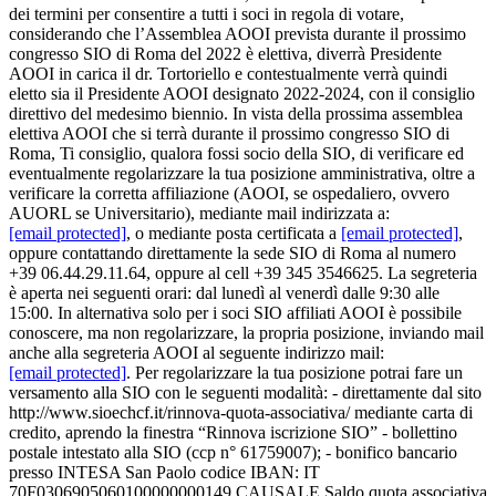
dei termini per consentire a tutti i soci in regola di votare,
considerando che l’Assemblea AOOI prevista durante il prossimo
congresso SIO di Roma del 2022 è elettiva, diverrà Presidente
AOOI in carica il dr. Tortoriello e contestualmente verrà quindi
eletto sia il Presidente AOOI designato 2022-2024, con il consiglio
direttivo del medesimo biennio. In vista della prossima assemblea
elettiva AOOI che si terrà durante il prossimo congresso SIO di
Roma, Ti consiglio, qualora fossi socio della SIO, di verificare ed
eventualmente regolarizzare la tua posizione amministrativa, oltre a
verificare la corretta affiliazione (AOOI, se ospedaliero, ovvero
AUORL se Universitario), mediante mail indirizzata a:
[email protected]
, o mediante posta certificata a
[email protected]
,
oppure contattando direttamente la sede SIO di Roma al numero
+39 06.44.29.11.64, oppure al cell +39 345 3546625. La segreteria
è aperta nei seguenti orari: dal lunedì al venerdì dalle 9:30 alle
15:00. In alternativa solo per i soci SIO affiliati AOOI è possibile
conoscere, ma non regolarizzare, la propria posizione, inviando mail
anche alla segreteria AOOI al seguente indirizzo mail:
[email protected]
. Per regolarizzare la tua posizione potrai fare un
versamento alla SIO con le seguenti modalità: - direttamente dal sito
http://www.sioechcf.it/rinnova-quota-associativa/ mediante carta di
credito, aprendo la finestra “Rinnova iscrizione SIO” - bollettino
postale intestato alla SIO (ccp n° 61759007); - bonifico bancario
presso INTESA San Paolo codice IBAN: IT
70F0306905060100000000149 CAUSALE Saldo quota associativa