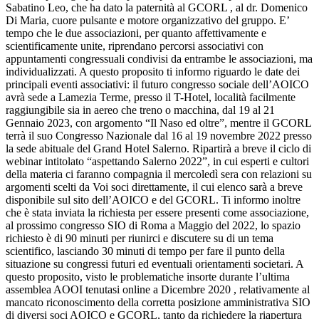
Sabatino Leo, che ha dato la paternità al GCORL , al dr. Domenico
Di Maria, cuore pulsante e motore organizzativo del gruppo. E’
tempo che le due associazioni, per quanto affettivamente e
scientificamente unite, riprendano percorsi associativi con
appuntamenti congressuali condivisi da entrambe le associazioni, ma
individualizzati. A questo proposito ti informo riguardo le date dei
principali eventi associativi: il futuro congresso sociale dell’AOICO
avrà sede a Lamezia Terme, presso il T-Hotel, località facilmente
raggiungibile sia in aereo che treno o macchina, dal 19 al 21
Gennaio 2023, con argomento “Il Naso ed oltre”, mentre il GCORL
terrà il suo Congresso Nazionale dal 16 al 19 novembre 2022 presso
la sede abituale del Grand Hotel Salerno. Ripartirà a breve il ciclo di
webinar intitolato “aspettando Salerno 2022”, in cui esperti e cultori
della materia ci faranno compagnia il mercoledì sera con relazioni su
argomenti scelti da Voi soci direttamente, il cui elenco sarà a breve
disponibile sul sito dell’AOICO e del GCORL. Ti informo inoltre
che è stata inviata la richiesta per essere presenti come associazione,
al prossimo congresso SIO di Roma a Maggio del 2022, lo spazio
richiesto è di 90 minuti per riunirci e discutere su di un tema
scientifico, lasciando 30 minuti di tempo per fare il punto della
situazione su congressi futuri ed eventuali orientamenti societari. A
questo proposito, visto le problematiche insorte durante l’ultima
assemblea AOOI tenutasi online a Dicembre 2020 , relativamente al
mancato riconoscimento della corretta posizione amministrativa SIO
di diversi soci AOICO e GCORL, tanto da richiedere la riapertura