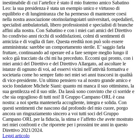
inestimabile di cui l’artefice è stato il mio fraterno amico Sabatino
Leo: la sua presidenza è stata un esempio unico e virtuoso di
equilibrio e di lungimiranza che ha permesso di mantenere coesi
nella nostra associazione otorinolaringoiatri universitari, ospedalieri,
specialisti ambulatoriali, libero professionisti e specialisti di branche
affini alla nostra. Con Sabatino e con i miei cari amici del Direttivo
ho condiviso anni ricchi di soddisfazioni, colmi di sentimenti di
amicizia e di voglia di fare. Questa eredità non può solo essere
amministrata: sarebbe un comportamento sterile. E’ saggio farla
fruttare, continuando ad operare ed a fare sempre meglio lungo il
solco già tracciato da chi mi ha preceduto. Eccomi qui pronto, con i
miei amici del Direttivo e del Direttivo Allargato, ad ascoltare le
istanze di ognuno di voi, ad esservi vicini nell’attività formativa e
societaria come ho sempre fatto nei miei sei anni trascorsi in qualità
di vice-presidente. Un ultimo pensiero va al nostro grande amico e
socio fondatore Michele Siani: quanto mi manca il suo ottimismo, la
sua gentilezza ed il suo stile. Da lassù sono convinto che ci sorride e
che sia orgoglioso di tutti noi! Il Gruppo Campano ORL è casa
nostra: a noi spetta mantenerla accogliente, integra e solida. Con
questi sentimenti che nascono dal profondo del mio cuore, porgo
ancora un ringraziamento sincero a voi tutti soci del Gruppo
Campano ORL per la fiducia, la stima e l’affetto che avete mostrato
nei miei confronti e che riporrete per i prossimi tre anni in questo
Direttivo 2021/2024.
Leggi articolo