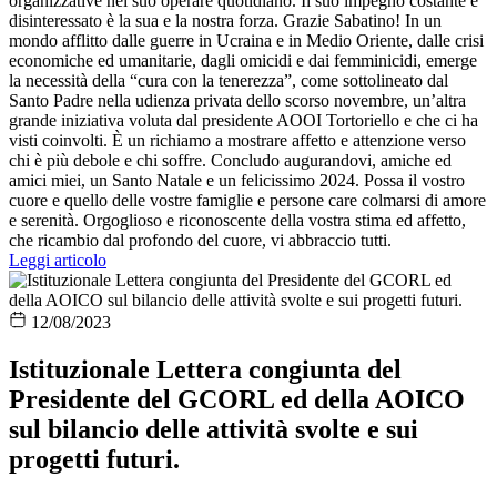
organizzative nel suo operare quotidiano. Il suo impegno costante e
disinteressato è la sua e la nostra forza. Grazie Sabatino! In un
mondo afflitto dalle guerre in Ucraina e in Medio Oriente, dalle crisi
economiche ed umanitarie, dagli omicidi e dai femminicidi, emerge
la necessità della “cura con la tenerezza”, come sottolineato dal
Santo Padre nella udienza privata dello scorso novembre, un’altra
grande iniziativa voluta dal presidente AOOI Tortoriello e che ci ha
visti coinvolti. È un richiamo a mostrare affetto e attenzione verso
chi è più debole e chi soffre. Concludo augurandovi, amiche ed
amici miei, un Santo Natale e un felicissimo 2024. Possa il vostro
cuore e quello delle vostre famiglie e persone care colmarsi di amore
e serenità. Orgoglioso e riconoscente della vostra stima ed affetto,
che ricambio dal profondo del cuore, vi abbraccio tutti.
Leggi articolo
12/08/2023
Istituzionale Lettera congiunta del
Presidente del GCORL ed della AOICO
sul bilancio delle attività svolte e sui
progetti futuri.