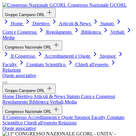
Congresso Nazionale GCORL
Gruppo Campano ORL
Home
Direttivo
Articoli & News
Statuto
Corsi e Congressi
Regolamento
Biblioteca
Verbali
Media
Congresso Nazionale ORL
Il Congresso
Accreditamenti e Quote
Sponsor
Faculty
Comitato Scientifico
Chiedi all'esperto
Relazioni
Quote associative
Gruppo Campano ORL
Home
Direttivo
Articoli & News
Statuto
Corsi e Congressi
Regolamento
Biblioteca
Verbali
Media
Congresso Nazionale ORL
Il Congresso
Accreditamenti e Quote
Sponsor
Faculty
Comitato
Scientifico
Chiedi all'esperto
Relazioni
Quote associative