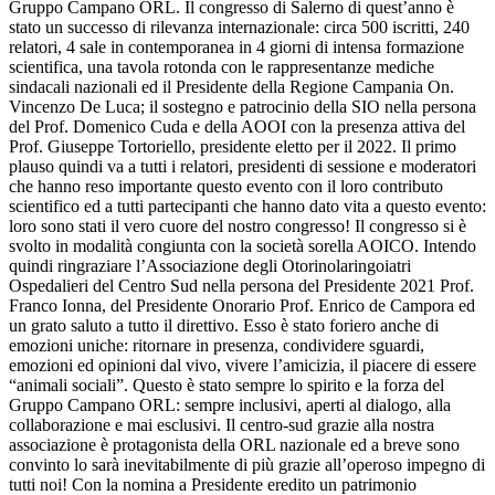
Gruppo Campano ORL. Il congresso di Salerno di quest’anno è
stato un successo di rilevanza internazionale: circa 500 iscritti, 240
relatori, 4 sale in contemporanea in 4 giorni di intensa formazione
scientifica, una tavola rotonda con le rappresentanze mediche
sindacali nazionali ed il Presidente della Regione Campania On.
Vincenzo De Luca; il sostegno e patrocinio della SIO nella persona
del Prof. Domenico Cuda e della AOOI con la presenza attiva del
Prof. Giuseppe Tortoriello, presidente eletto per il 2022. Il primo
plauso quindi va a tutti i relatori, presidenti di sessione e moderatori
che hanno reso importante questo evento con il loro contributo
scientifico ed a tutti partecipanti che hanno dato vita a questo evento:
loro sono stati il vero cuore del nostro congresso! Il congresso si è
svolto in modalità congiunta con la società sorella AOICO. Intendo
quindi ringraziare l’Associazione degli Otorinolaringoiatri
Ospedalieri del Centro Sud nella persona del Presidente 2021 Prof.
Franco Ionna, del Presidente Onorario Prof. Enrico de Campora ed
un grato saluto a tutto il direttivo. Esso è stato foriero anche di
emozioni uniche: ritornare in presenza, condividere sguardi,
emozioni ed opinioni dal vivo, vivere l’amicizia, il piacere di essere
“animali sociali”. Questo è stato sempre lo spirito e la forza del
Gruppo Campano ORL: sempre inclusivi, aperti al dialogo, alla
collaborazione e mai esclusivi. Il centro-sud grazie alla nostra
associazione è protagonista della ORL nazionale ed a breve sono
convinto lo sarà inevitabilmente di più grazie all’operoso impegno di
tutti noi! Con la nomina a Presidente eredito un patrimonio