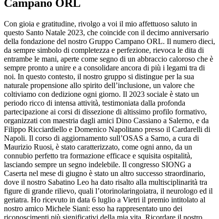
Campano ORL
Con gioia e gratitudine, rivolgo a voi il mio affettuoso saluto in
questo Santo Natale 2023, che coincide con il decimo anniversario
della fondazione del nostro Gruppo Campano ORL. Il numero dieci,
da sempre simbolo di completezza e perfezione, rievoca le dita di
entrambe le mani, aperte come segno di un abbraccio caloroso che è
sempre pronto a unire e a consolidare ancora di più i legami tra di
noi. In questo contesto, il nostro gruppo si distingue per la sua
naturale propensione allo spirito dell’inclusione, un valore che
coltiviamo con dedizione ogni giorno. Il 2023 sociale è stato un
periodo ricco di intensa attività, testimoniata dalla profonda
partecipazione ai corsi di dissezione di altissimo profilo formativo,
organizzati con maestria dagli amici Dino Cassiano a Salerno, e da
Filippo Ricciardiello e Domenico Napolitano presso il Cardarelli di
Napoli. Il corso di aggiornamento sull’OSAS a Sarno, a cura di
Maurizio Ruosi, è stato caratterizzato, come ogni anno, da un
connubio perfetto tra formazione efficace e squisita ospitalità,
lasciando sempre un segno indelebile. Il congresso SIONG a
Caserta nel mese di giugno è stato un altro successo straordinario,
dove il nostro Sabatino Leo ha dato risalto alla multisciplinarità tra
figure di grande rilievo, quali l’otorinolaringoiatra, il neurologo ed il
geriatra. Ho ricevuto in data 6 luglio a Vietri il premio intitolato al
nostro amico Michele Siani: esso ha rappresentato uno dei
riconoscimenti più significativi della mia vita. Ricordare il nostro