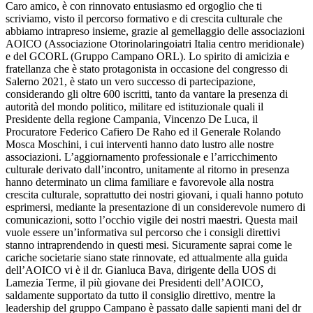
Caro amico, è con rinnovato entusiasmo ed orgoglio che ti
scriviamo, visto il percorso formativo e di crescita culturale che
abbiamo intrapreso insieme, grazie al gemellaggio delle associazioni
AOICO (Associazione Otorinolaringoiatri Italia centro meridionale)
e del GCORL (Gruppo Campano ORL). Lo spirito di amicizia e
fratellanza che è stato protagonista in occasione del congresso di
Salerno 2021, è stato un vero successo di partecipazione,
considerando gli oltre 600 iscritti, tanto da vantare la presenza di
autorità del mondo politico, militare ed istituzionale quali il
Presidente della regione Campania, Vincenzo De Luca, il
Procuratore Federico Cafiero De Raho ed il Generale Rolando
Mosca Moschini, i cui interventi hanno dato lustro alle nostre
associazioni. L’aggiornamento professionale e l’arricchimento
culturale derivato dall’incontro, unitamente al ritorno in presenza
hanno determinato un clima familiare e favorevole alla nostra
crescita culturale, soprattutto dei nostri giovani, i quali hanno potuto
esprimersi, mediante la presentazione di un considerevole numero di
comunicazioni, sotto l’occhio vigile dei nostri maestri. Questa mail
vuole essere un’informativa sul percorso che i consigli direttivi
stanno intraprendendo in questi mesi. Sicuramente saprai come le
cariche societarie siano state rinnovate, ed attualmente alla guida
dell’AOICO vi è il dr. Gianluca Bava, dirigente della UOS di
Lamezia Terme, il più giovane dei Presidenti dell’AOICO,
saldamente supportato da tutto il consiglio direttivo, mentre la
leadership del gruppo Campano è passato dalle sapienti mani del dr