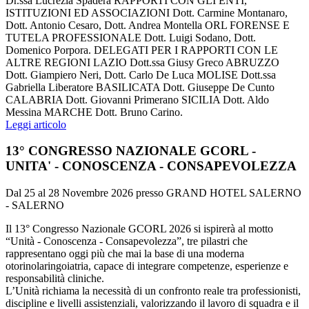
Dr.ssa Lucrezia Spadera RAPPORTI CON GLI ENTI,
ISTITUZIONI ED ASSOCIAZIONI Dott. Carmine Montanaro,
Dott. Antonio Cesaro, Dott. Andrea Montella ORL FORENSE E
TUTELA PROFESSIONALE Dott. Luigi Sodano, Dott.
Domenico Porpora. DELEGATI PER I RAPPORTI CON LE
ALTRE REGIONI LAZIO Dott.ssa Giusy Greco ABRUZZO
Dott. Giampiero Neri, Dott. Carlo De Luca MOLISE Dott.ssa
Gabriella Liberatore BASILICATA Dott. Giuseppe De Cunto
CALABRIA Dott. Giovanni Primerano SICILIA Dott. Aldo
Messina MARCHE Dott. Bruno Carino.
Leggi articolo
13° CONGRESSO NAZIONALE GCORL -
UNITA' - CONOSCENZA - CONSAPEVOLEZZA
Dal 25 al 28 Novembre 2026 presso GRAND HOTEL SALERNO
- SALERNO
Il 13° Congresso Nazionale GCORL 2026 si ispirerà al motto
“Unità - Conoscenza - Consapevolezza”, tre pilastri che
rappresentano oggi più che mai la base di una moderna
otorinolaringoiatria, capace di integrare competenze, esperienze e
responsabilità cliniche.
L’Unità richiama la necessità di un confronto reale tra professionisti,
discipline e livelli assistenziali, valorizzando il lavoro di squadra e il