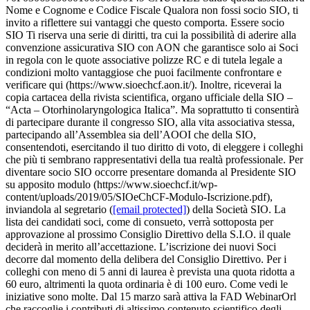
Nome e Cognome e Codice Fiscale Qualora non fossi socio SIO, ti
invito a riflettere sui vantaggi che questo comporta. Essere socio
SIO Ti riserva una serie di diritti, tra cui la possibilità di aderire alla
convenzione assicurativa SIO con AON che garantisce solo ai Soci
in regola con le quote associative polizze RC e di tutela legale a
condizioni molto vantaggiose che puoi facilmente confrontare e
verificare qui (https://www.sioechcf.aon.it/). Inoltre, riceverai la
copia cartacea della rivista scientifica, organo ufficiale della SIO –
“Acta – Otorhinolaryngologica Italica”. Ma soprattutto ti consentirà
di partecipare durante il congresso SIO, alla vita associativa stessa,
partecipando all’Assemblea sia dell’AOOI che della SIO,
consentendoti, esercitando il tuo diritto di voto, di eleggere i colleghi
che più ti sembrano rappresentativi della tua realtà professionale. Per
diventare socio SIO occorre presentare domanda al Presidente SIO
su apposito modulo (https://www.sioechcf.it/wp-
content/uploads/2019/05/SIOeChCF-Modulo-Iscrizione.pdf),
inviandola al segretario (
[email protected]
) della Società SIO. La
lista dei candidati soci, come di consueto, verrà sottoposta per
approvazione al prossimo Consiglio Direttivo della S.I.O. il quale
deciderà in merito all’accettazione. L’iscrizione dei nuovi Soci
decorre dal momento della delibera del Consiglio Direttivo. Per i
colleghi con meno di 5 anni di laurea è prevista una quota ridotta a
60 euro, altrimenti la quota ordinaria è di 100 euro. Come vedi le
iniziative sono molte. Dal 15 marzo sarà attiva la FAD WebinarOrl
che raccoglie i contributi di altissimo contenuto scientifico degli