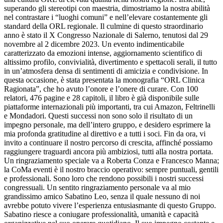
superando gli stereotipi con maestria, dimostriamo la nostra abilità
nel contrastare i “luoghi comuni” e nell’elevare costantemente gli
standard della ORL regionale. Il culmine di questo straordinario
anno è stato il X Congresso Nazionale di Salerno, tenutosi dal 29
novembre al 2 dicembre 2023. Un evento indimenticabile
caratterizzato da emozioni intense, aggiornamento scientifico di
altissimo profilo, convivialità, divertimento e spettacoli serali, il tutto
in un’atmosfera densa di sentimenti di amicizia e condivisione. In
questa occasione, è stata presentata la monografia “ORL Clinica
Ragionata”, che ho avuto l’onore e l’onere di curare. Con 100
relatori, 476 pagine e 28 capitoli, il libro è già disponibile sulle
piattaforme internazionali più importanti, tra cui Amazon, Feltrinelli
e Mondadori. Questi successi non sono solo il risultato di un
impegno personale, ma dell’intero gruppo, e desidero esprimere la
mia profonda gratitudine al direttivo e a tutti i soci. Fin da ora, vi
invito a continuare il nostro percorso di crescita, affinché possiamo
raggiungere traguardi ancora più ambiziosi, tutti alla nostra portata.
Un ringraziamento speciale va a Roberta Conza e Francesco Manna;
la CoMa eventi è il nostro braccio operativo: sempre puntuali, gentili
e professionali. Sono loro che rendono possibili i nostri successi
congressuali. Un sentito ringraziamento personale va al mio
grandissimo amico Sabatino Leo, senza il quale nessuno di noi
avrebbe potuto vivere l’esperienza entusiasmante di questo Gruppo.
Sabatino riesce a coniugare professionalità, umanità e capacità