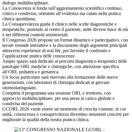
dialogo multidisciplinare.
La Conoscenza si fonda sull’aggiornamento scientifico continuo,
critico e condiviso, orientato all’evidenza ma calato nella pratica
clinica quotidiana.
La Consapevolezza guida il clinico nelle scelte diagnostiche e
terapeutiche, ponendo al centro il paziente, nelle diverse fasce di età
e nei differenti contesti assistenziali.
Il Congresso 2026 propone un format dinamico e partecipativo, con
tavole rotonde interattive e la discussione degli argomenti principali
attraverso esperienze di real life, per favorire il confronto e
l’applicazione pratica delle conoscenze.
Ampio spazio sarà dedicato ai percorsi diagnostico-terapeutici delle
patologie ORL mediche e chirurgiche, con attenzione specifica
all’ORL pediatrica e geriatrica.
Un focus particolare sarà riservato alla formazione delle nuove
generazioni, con laboratori di chirurgia dedicati ai giovani
otorinolaringoiatri.
Completa il programma una sessione ORL e territorio, con
approccio multidisciplinare, per una presa in carico globale e
condivisa del paziente.
GCORL 2026 vuole essere un momento di crescita comune, in cui
unità, conoscenza e consapevolezza diventino strumenti concreti per
migliorare la qualità della nostra pratica clinica.