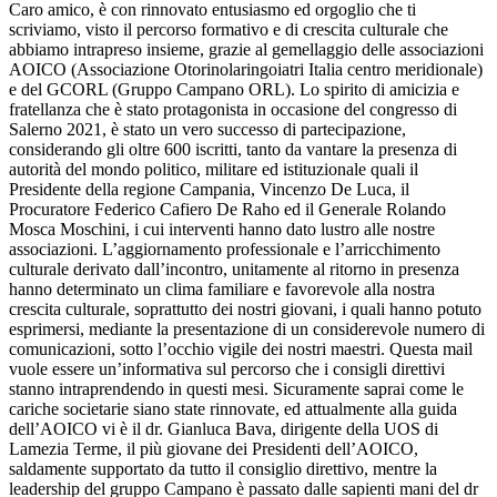
Caro amico, è con rinnovato entusiasmo ed orgoglio che ti
scriviamo, visto il percorso formativo e di crescita culturale che
abbiamo intrapreso insieme, grazie al gemellaggio delle associazioni
AOICO (Associazione Otorinolaringoiatri Italia centro meridionale)
e del GCORL (Gruppo Campano ORL). Lo spirito di amicizia e
fratellanza che è stato protagonista in occasione del congresso di
Salerno 2021, è stato un vero successo di partecipazione,
considerando gli oltre 600 iscritti, tanto da vantare la presenza di
autorità del mondo politico, militare ed istituzionale quali il
Presidente della regione Campania, Vincenzo De Luca, il
Procuratore Federico Cafiero De Raho ed il Generale Rolando
Mosca Moschini, i cui interventi hanno dato lustro alle nostre
associazioni. L’aggiornamento professionale e l’arricchimento
culturale derivato dall’incontro, unitamente al ritorno in presenza
hanno determinato un clima familiare e favorevole alla nostra
crescita culturale, soprattutto dei nostri giovani, i quali hanno potuto
esprimersi, mediante la presentazione di un considerevole numero di
comunicazioni, sotto l’occhio vigile dei nostri maestri. Questa mail
vuole essere un’informativa sul percorso che i consigli direttivi
stanno intraprendendo in questi mesi. Sicuramente saprai come le
cariche societarie siano state rinnovate, ed attualmente alla guida
dell’AOICO vi è il dr. Gianluca Bava, dirigente della UOS di
Lamezia Terme, il più giovane dei Presidenti dell’AOICO,
saldamente supportato da tutto il consiglio direttivo, mentre la
leadership del gruppo Campano è passato dalle sapienti mani del dr