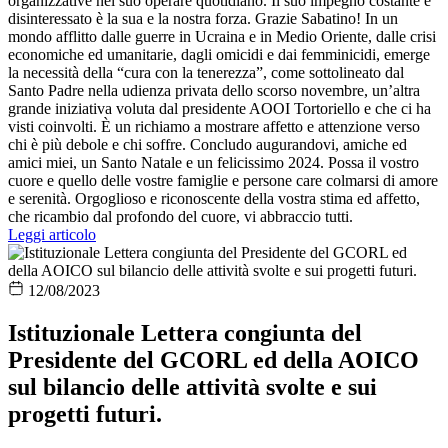
organizzative nel suo operare quotidiano. Il suo impegno costante e
disinteressato è la sua e la nostra forza. Grazie Sabatino! In un
mondo afflitto dalle guerre in Ucraina e in Medio Oriente, dalle crisi
economiche ed umanitarie, dagli omicidi e dai femminicidi, emerge
la necessità della “cura con la tenerezza”, come sottolineato dal
Santo Padre nella udienza privata dello scorso novembre, un’altra
grande iniziativa voluta dal presidente AOOI Tortoriello e che ci ha
visti coinvolti. È un richiamo a mostrare affetto e attenzione verso
chi è più debole e chi soffre. Concludo augurandovi, amiche ed
amici miei, un Santo Natale e un felicissimo 2024. Possa il vostro
cuore e quello delle vostre famiglie e persone care colmarsi di amore
e serenità. Orgoglioso e riconoscente della vostra stima ed affetto,
che ricambio dal profondo del cuore, vi abbraccio tutti.
Leggi articolo
12/08/2023
Istituzionale Lettera congiunta del
Presidente del GCORL ed della AOICO
sul bilancio delle attività svolte e sui
progetti futuri.