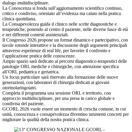
dialogo multidisciplinare.
La Conoscenza si fonda sull’aggiornamento scientifico continuo,
critico e condiviso, orientato all’evidenza ma calato nella pratica
clinica quotidiana.
La Consapevolezza guida il clinico nelle scelte diagnostiche e
terapeutiche, ponendo al centro il paziente, nelle diverse fasce di età
e nei differenti contesti assistenziali.
Il Congresso 2026 propone un format dinamico e partecipativo, con
tavole rotonde interattive e la discussione degli argomenti principali
attraverso esperienze di real life, per favorire il confronto e
l’applicazione pratica delle conoscenze.
Ampio spazio sarà dedicato ai percorsi diagnostico-terapeutici delle
patologie ORL mediche e chirurgiche, con attenzione specifica
all’ORL pediatrica e geriatrica.
Un focus particolare sarà riservato alla formazione delle nuove
generazioni, con laboratori di chirurgia dedicati ai giovani
otorinolaringoiatri.
Completa il programma una sessione ORL e territorio, con
approccio multidisciplinare, per una presa in carico globale e
condivisa del paziente.
GCORL 2026 vuole essere un momento di crescita comune, in cui
unità, conoscenza e consapevolezza diventino strumenti concreti per
migliorare la qualità della nostra pratica clinica.