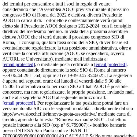
dei termini per consentire a tutti i soci in regola di votare,
considerando che l’Assemblea AOOI prevista durante il prossimo
congresso SIO di Roma del 2022 è elettiva, diverrà Presidente
AOOI in carica il dr. Tortoriello e contestualmente verrà quindi
eletto sia il Presidente AOOI designato 2022-2024, con il consiglio
direttivo del medesimo biennio. In vista della prossima assemblea
elettiva AOOI che si terrà durante il prossimo congresso SIO di
Roma, Ti consiglio, qualora fossi socio della SIO, di verificare ed
eventualmente regolarizzare la tua posizione amministrativa, oltre a
verificare la corretta affiliazione (AOOI, se ospedaliero, ovvero
AUORL se Universitario), mediante mail indirizzata a:
[email protected]
, o mediante posta certificata a
[email protected]
,
oppure contattando direttamente la sede SIO di Roma al numero
+39 06.44.29.11.64, oppure al cell +39 345 3546625. La segreteria
è aperta nei seguenti orari: dal lunedì al venerdì dalle 9:30 alle
15:00. In alternativa solo per i soci SIO affiliati AOOI è possibile
conoscere, ma non regolarizzare, la propria posizione, inviando mail
anche alla segreteria AOOI al seguente indirizzo mail:
[email protected]
. Per regolarizzare la tua posizione potrai fare un
versamento alla SIO con le seguenti modalità: - direttamente dal sito
http://www.sioechcf.it/rinnova-quota-associativa/ mediante carta di
credito, aprendo la finestra “Rinnova iscrizione SIO” - bollettino
postale intestato alla SIO (ccp n° 61759007); - bonifico bancario
presso INTESA San Paolo codice IBAN: IT
70F0306905060100000000149 CAUSALE Saldo quota associativa