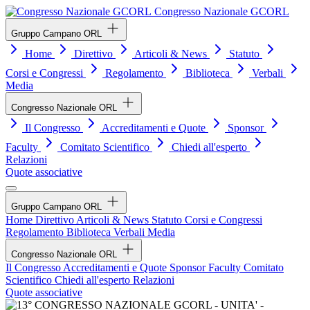
Congresso Nazionale GCORL
Gruppo Campano ORL
Home
Direttivo
Articoli & News
Statuto
Corsi e Congressi
Regolamento
Biblioteca
Verbali
Media
Congresso Nazionale ORL
Il Congresso
Accreditamenti e Quote
Sponsor
Faculty
Comitato Scientifico
Chiedi all'esperto
Relazioni
Quote associative
Gruppo Campano ORL
Home
Direttivo
Articoli & News
Statuto
Corsi e Congressi
Regolamento
Biblioteca
Verbali
Media
Congresso Nazionale ORL
Il Congresso
Accreditamenti e Quote
Sponsor
Faculty
Comitato
Scientifico
Chiedi all'esperto
Relazioni
Quote associative