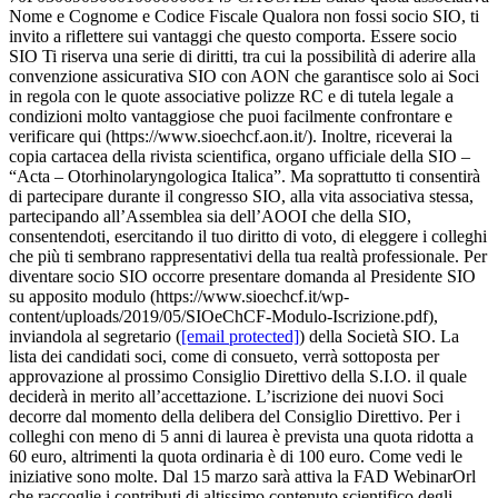
Nome e Cognome e Codice Fiscale Qualora non fossi socio SIO, ti
invito a riflettere sui vantaggi che questo comporta. Essere socio
SIO Ti riserva una serie di diritti, tra cui la possibilità di aderire alla
convenzione assicurativa SIO con AON che garantisce solo ai Soci
in regola con le quote associative polizze RC e di tutela legale a
condizioni molto vantaggiose che puoi facilmente confrontare e
verificare qui (https://www.sioechcf.aon.it/). Inoltre, riceverai la
copia cartacea della rivista scientifica, organo ufficiale della SIO –
“Acta – Otorhinolaryngologica Italica”. Ma soprattutto ti consentirà
di partecipare durante il congresso SIO, alla vita associativa stessa,
partecipando all’Assemblea sia dell’AOOI che della SIO,
consentendoti, esercitando il tuo diritto di voto, di eleggere i colleghi
che più ti sembrano rappresentativi della tua realtà professionale. Per
diventare socio SIO occorre presentare domanda al Presidente SIO
su apposito modulo (https://www.sioechcf.it/wp-
content/uploads/2019/05/SIOeChCF-Modulo-Iscrizione.pdf),
inviandola al segretario (
[email protected]
) della Società SIO. La
lista dei candidati soci, come di consueto, verrà sottoposta per
approvazione al prossimo Consiglio Direttivo della S.I.O. il quale
deciderà in merito all’accettazione. L’iscrizione dei nuovi Soci
decorre dal momento della delibera del Consiglio Direttivo. Per i
colleghi con meno di 5 anni di laurea è prevista una quota ridotta a
60 euro, altrimenti la quota ordinaria è di 100 euro. Come vedi le
iniziative sono molte. Dal 15 marzo sarà attiva la FAD WebinarOrl
che raccoglie i contributi di altissimo contenuto scientifico degli