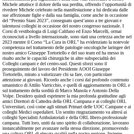
Michele attutisce il dolore della sua perdita, offrendo l’opportunità di
rivedere Michele celebrato nella manifestazione a lui dedicata dalle
sue affezionate figlie e dalla sua famiglia, come anche in occasione
del “Premio Siani 2023”, consegnato quest’anno a tre giovani e
talentuosi colleghi in occasione del nostro congresso nazionale. I
Corsi di vestibologia di Luigi Califano ed Enzo Marcelli, ormai
riconosciuti a livello internazionale, sono stati una certezza anche nel
2023 mentre il Corso “La Cura in ORL” ha evidenziato la notevole
competenza nel trattamento delle patologie oncologiche laringee del
nostro amico Giuseppe Tortoriello e del suo team ed ha messo in
risalto anche le capacità chirurgiche in altre subspecialità dei
Colleghi campani e del centro-sud. Questi sforzi sono il
proseguimento del lavoro del Presidente AOOI Giuseppe
Tortoriello, mirato a valorizzare chi sa fare, con particolare
attenzione ai giovani. Ricordo anche i corsi dal profondo contenuto
umanistico di Attilio Varricchio, e quelli di aggiornamento in ORL e
sul trattamento della sordità di Marco Manola e Antonio Della
Volpe. Desidero quindi esprimere la mia profonda gratitudine agli
amici Direttori di Cattedra della ORL Campana e ai colleghi ORL
Universitari, così come agli stimati Primari delle UOC Campane e ai
colleghi Medici ospedalieri. Un sentito ringraziamento va altresì ai
colleghi Specialisti Ambulatoriali e della ORL libero-professionale
campana. Tutti loro, uniti da uno spirito di collaborazione, lavorano
instancabilmente per avanzare nella stessa direzione, promuovendo
una cultura ORL di elevata qualità nella nostra regione. Insieme,