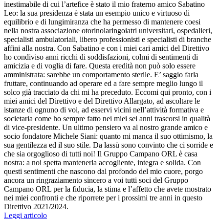
inestimabile di cui l’artefice è stato il mio fraterno amico Sabatino
Leo: la sua presidenza è stata un esempio unico e virtuoso di
equilibrio e di lungimiranza che ha permesso di mantenere coesi
nella nostra associazione otorinolaringoiatri universitari, ospedalieri,
specialisti ambulatoriali, libero professionisti e specialisti di branche
affini alla nostra. Con Sabatino e con i miei cari amici del Direttivo
ho condiviso anni ricchi di soddisfazioni, colmi di sentimenti di
amicizia e di voglia di fare. Questa eredità non può solo essere
amministrata: sarebbe un comportamento sterile. E’ saggio farla
fruttare, continuando ad operare ed a fare sempre meglio lungo il
solco già tracciato da chi mi ha preceduto. Eccomi qui pronto, con i
miei amici del Direttivo e del Direttivo Allargato, ad ascoltare le
istanze di ognuno di voi, ad esservi vicini nell’attività formativa e
societaria come ho sempre fatto nei miei sei anni trascorsi in qualità
di vice-presidente. Un ultimo pensiero va al nostro grande amico e
socio fondatore Michele Siani: quanto mi manca il suo ottimismo, la
sua gentilezza ed il suo stile. Da lassù sono convinto che ci sorride e
che sia orgoglioso di tutti noi! Il Gruppo Campano ORL è casa
nostra: a noi spetta mantenerla accogliente, integra e solida. Con
questi sentimenti che nascono dal profondo del mio cuore, porgo
ancora un ringraziamento sincero a voi tutti soci del Gruppo
Campano ORL per la fiducia, la stima e l’affetto che avete mostrato
nei miei confronti e che riporrete per i prossimi tre anni in questo
Direttivo 2021/2024.
Leggi articolo