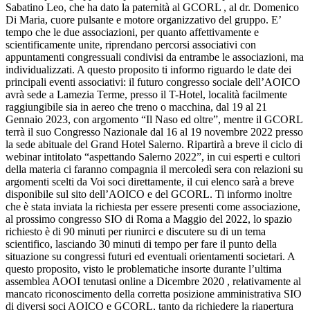
Sabatino Leo, che ha dato la paternità al GCORL , al dr. Domenico
Di Maria, cuore pulsante e motore organizzativo del gruppo. E’
tempo che le due associazioni, per quanto affettivamente e
scientificamente unite, riprendano percorsi associativi con
appuntamenti congressuali condivisi da entrambe le associazioni, ma
individualizzati. A questo proposito ti informo riguardo le date dei
principali eventi associativi: il futuro congresso sociale dell’AOICO
avrà sede a Lamezia Terme, presso il T-Hotel, località facilmente
raggiungibile sia in aereo che treno o macchina, dal 19 al 21
Gennaio 2023, con argomento “Il Naso ed oltre”, mentre il GCORL
terrà il suo Congresso Nazionale dal 16 al 19 novembre 2022 presso
la sede abituale del Grand Hotel Salerno. Ripartirà a breve il ciclo di
webinar intitolato “aspettando Salerno 2022”, in cui esperti e cultori
della materia ci faranno compagnia il mercoledì sera con relazioni su
argomenti scelti da Voi soci direttamente, il cui elenco sarà a breve
disponibile sul sito dell’AOICO e del GCORL. Ti informo inoltre
che è stata inviata la richiesta per essere presenti come associazione,
al prossimo congresso SIO di Roma a Maggio del 2022, lo spazio
richiesto è di 90 minuti per riunirci e discutere su di un tema
scientifico, lasciando 30 minuti di tempo per fare il punto della
situazione su congressi futuri ed eventuali orientamenti societari. A
questo proposito, visto le problematiche insorte durante l’ultima
assemblea AOOI tenutasi online a Dicembre 2020 , relativamente al
mancato riconoscimento della corretta posizione amministrativa SIO
di diversi soci AOICO e GCORL, tanto da richiedere la riapertura