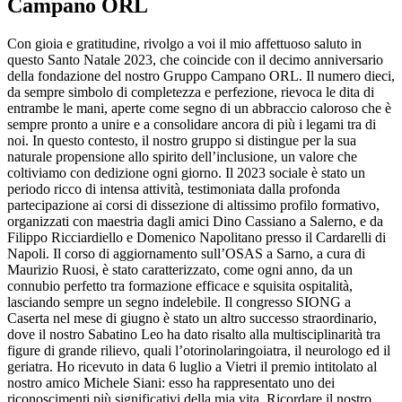
Campano ORL
Con gioia e gratitudine, rivolgo a voi il mio affettuoso saluto in
questo Santo Natale 2023, che coincide con il decimo anniversario
della fondazione del nostro Gruppo Campano ORL. Il numero dieci,
da sempre simbolo di completezza e perfezione, rievoca le dita di
entrambe le mani, aperte come segno di un abbraccio caloroso che è
sempre pronto a unire e a consolidare ancora di più i legami tra di
noi. In questo contesto, il nostro gruppo si distingue per la sua
naturale propensione allo spirito dell’inclusione, un valore che
coltiviamo con dedizione ogni giorno. Il 2023 sociale è stato un
periodo ricco di intensa attività, testimoniata dalla profonda
partecipazione ai corsi di dissezione di altissimo profilo formativo,
organizzati con maestria dagli amici Dino Cassiano a Salerno, e da
Filippo Ricciardiello e Domenico Napolitano presso il Cardarelli di
Napoli. Il corso di aggiornamento sull’OSAS a Sarno, a cura di
Maurizio Ruosi, è stato caratterizzato, come ogni anno, da un
connubio perfetto tra formazione efficace e squisita ospitalità,
lasciando sempre un segno indelebile. Il congresso SIONG a
Caserta nel mese di giugno è stato un altro successo straordinario,
dove il nostro Sabatino Leo ha dato risalto alla multisciplinarità tra
figure di grande rilievo, quali l’otorinolaringoiatra, il neurologo ed il
geriatra. Ho ricevuto in data 6 luglio a Vietri il premio intitolato al
nostro amico Michele Siani: esso ha rappresentato uno dei
riconoscimenti più significativi della mia vita. Ricordare il nostro