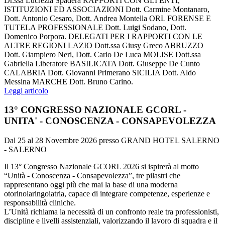
Dr.ssa Lucrezia Spadera RAPPORTI CON GLI ENTI,
ISTITUZIONI ED ASSOCIAZIONI Dott. Carmine Montanaro,
Dott. Antonio Cesaro, Dott. Andrea Montella ORL FORENSE E
TUTELA PROFESSIONALE Dott. Luigi Sodano, Dott.
Domenico Porpora. DELEGATI PER I RAPPORTI CON LE
ALTRE REGIONI LAZIO Dott.ssa Giusy Greco ABRUZZO
Dott. Giampiero Neri, Dott. Carlo De Luca MOLISE Dott.ssa
Gabriella Liberatore BASILICATA Dott. Giuseppe De Cunto
CALABRIA Dott. Giovanni Primerano SICILIA Dott. Aldo
Messina MARCHE Dott. Bruno Carino.
Leggi articolo
13° CONGRESSO NAZIONALE GCORL -
UNITA' - CONOSCENZA - CONSAPEVOLEZZA
Dal 25 al 28 Novembre 2026 presso GRAND HOTEL SALERNO
- SALERNO
Il 13° Congresso Nazionale GCORL 2026 si ispirerà al motto
“Unità - Conoscenza - Consapevolezza”, tre pilastri che
rappresentano oggi più che mai la base di una moderna
otorinolaringoiatria, capace di integrare competenze, esperienze e
responsabilità cliniche.
L’Unità richiama la necessità di un confronto reale tra professionisti,
discipline e livelli assistenziali, valorizzando il lavoro di squadra e il