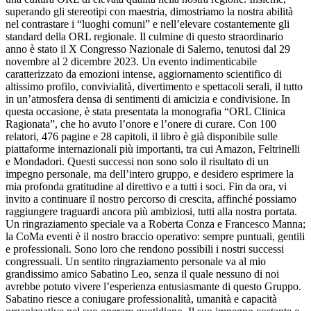
superando gli stereotipi con maestria, dimostriamo la nostra abilità
nel contrastare i “luoghi comuni” e nell’elevare costantemente gli
standard della ORL regionale. Il culmine di questo straordinario
anno è stato il X Congresso Nazionale di Salerno, tenutosi dal 29
novembre al 2 dicembre 2023. Un evento indimenticabile
caratterizzato da emozioni intense, aggiornamento scientifico di
altissimo profilo, convivialità, divertimento e spettacoli serali, il tutto
in un’atmosfera densa di sentimenti di amicizia e condivisione. In
questa occasione, è stata presentata la monografia “ORL Clinica
Ragionata”, che ho avuto l’onore e l’onere di curare. Con 100
relatori, 476 pagine e 28 capitoli, il libro è già disponibile sulle
piattaforme internazionali più importanti, tra cui Amazon, Feltrinelli
e Mondadori. Questi successi non sono solo il risultato di un
impegno personale, ma dell’intero gruppo, e desidero esprimere la
mia profonda gratitudine al direttivo e a tutti i soci. Fin da ora, vi
invito a continuare il nostro percorso di crescita, affinché possiamo
raggiungere traguardi ancora più ambiziosi, tutti alla nostra portata.
Un ringraziamento speciale va a Roberta Conza e Francesco Manna;
la CoMa eventi è il nostro braccio operativo: sempre puntuali, gentili
e professionali. Sono loro che rendono possibili i nostri successi
congressuali. Un sentito ringraziamento personale va al mio
grandissimo amico Sabatino Leo, senza il quale nessuno di noi
avrebbe potuto vivere l’esperienza entusiasmante di questo Gruppo.
Sabatino riesce a coniugare professionalità, umanità e capacità