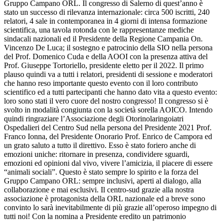
Gruppo Campano ORL. Il congresso di Salerno di quest’anno è
stato un successo di rilevanza internazionale: circa 500 iscritti, 240
relatori, 4 sale in contemporanea in 4 giorni di intensa formazione
scientifica, una tavola rotonda con le rappresentanze mediche
sindacali nazionali ed il Presidente della Regione Campania On.
Vincenzo De Luca; il sostegno e patrocinio della SIO nella persona
del Prof. Domenico Cuda e della AOOI con la presenza attiva del
Prof. Giuseppe Tortoriello, presidente eletto per il 2022. Il primo
plauso quindi va a tutti i relatori, presidenti di sessione e moderatori
che hanno reso importante questo evento con il loro contributo
scientifico ed a tutti partecipanti che hanno dato vita a questo evento:
loro sono stati il vero cuore del nostro congresso! Il congresso si è
svolto in modalità congiunta con la società sorella AOICO. Intendo
quindi ringraziare l’Associazione degli Otorinolaringoiatri
Ospedalieri del Centro Sud nella persona del Presidente 2021 Prof.
Franco Ionna, del Presidente Onorario Prof. Enrico de Campora ed
un grato saluto a tutto il direttivo. Esso è stato foriero anche di
emozioni uniche: ritornare in presenza, condividere sguardi,
emozioni ed opinioni dal vivo, vivere l’amicizia, il piacere di essere
“animali sociali”. Questo è stato sempre lo spirito e la forza del
Gruppo Campano ORL: sempre inclusivi, aperti al dialogo, alla
collaborazione e mai esclusivi. Il centro-sud grazie alla nostra
associazione è protagonista della ORL nazionale ed a breve sono
convinto lo sarà inevitabilmente di più grazie all’operoso impegno di
tutti noi! Con la nomina a Presidente eredito un patrimonio