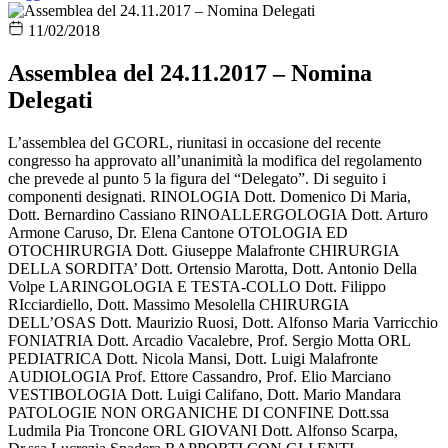
11/02/2018
Assemblea del 24.11.2017 – Nomina
Delegati
L’assemblea del GCORL, riunitasi in occasione del recente
congresso ha approvato all’unanimità la modifica del regolamento
che prevede al punto 5 la figura del “Delegato”. Di seguito i
componenti designati. RINOLOGIA Dott. Domenico Di Maria,
Dott. Bernardino Cassiano RINOALLERGOLOGIA Dott. Arturo
Armone Caruso, Dr. Elena Cantone OTOLOGIA ED
OTOCHIRURGIA Dott. Giuseppe Malafronte CHIRURGIA
DELLA SORDITA’ Dott. Ortensio Marotta, Dott. Antonio Della
Volpe LARINGOLOGIA E TESTA-COLLO Dott. Filippo
RIcciardiello, Dott. Massimo Mesolella CHIRURGIA
DELL’OSAS Dott. Maurizio Ruosi, Dott. Alfonso Maria Varricchio
FONIATRIA Dott. Arcadio Vacalebre, Prof. Sergio Motta ORL
PEDIATRICA Dott. Nicola Mansi, Dott. Luigi Malafronte
AUDIOLOGIA Prof. Ettore Cassandro, Prof. Elio Marciano
VESTIBOLOGIA Dott. Luigi Califano, Dott. Mario Mandara
PATOLOGIE NON ORGANICHE DI CONFINE Dott.ssa
Ludmila Pia Troncone ORL GIOVANI Dott. Alfonso Scarpa,