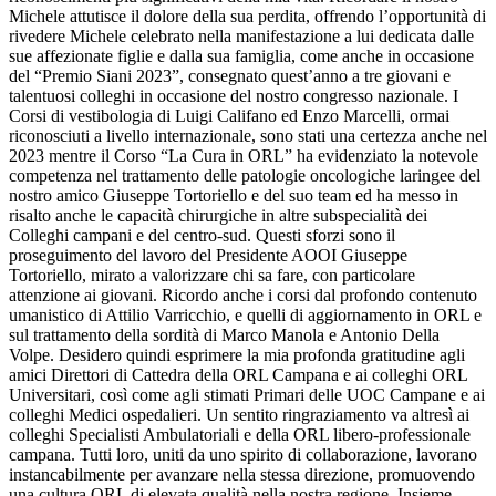
Michele attutisce il dolore della sua perdita, offrendo l’opportunità di
rivedere Michele celebrato nella manifestazione a lui dedicata dalle
sue affezionate figlie e dalla sua famiglia, come anche in occasione
del “Premio Siani 2023”, consegnato quest’anno a tre giovani e
talentuosi colleghi in occasione del nostro congresso nazionale. I
Corsi di vestibologia di Luigi Califano ed Enzo Marcelli, ormai
riconosciuti a livello internazionale, sono stati una certezza anche nel
2023 mentre il Corso “La Cura in ORL” ha evidenziato la notevole
competenza nel trattamento delle patologie oncologiche laringee del
nostro amico Giuseppe Tortoriello e del suo team ed ha messo in
risalto anche le capacità chirurgiche in altre subspecialità dei
Colleghi campani e del centro-sud. Questi sforzi sono il
proseguimento del lavoro del Presidente AOOI Giuseppe
Tortoriello, mirato a valorizzare chi sa fare, con particolare
attenzione ai giovani. Ricordo anche i corsi dal profondo contenuto
umanistico di Attilio Varricchio, e quelli di aggiornamento in ORL e
sul trattamento della sordità di Marco Manola e Antonio Della
Volpe. Desidero quindi esprimere la mia profonda gratitudine agli
amici Direttori di Cattedra della ORL Campana e ai colleghi ORL
Universitari, così come agli stimati Primari delle UOC Campane e ai
colleghi Medici ospedalieri. Un sentito ringraziamento va altresì ai
colleghi Specialisti Ambulatoriali e della ORL libero-professionale
campana. Tutti loro, uniti da uno spirito di collaborazione, lavorano
instancabilmente per avanzare nella stessa direzione, promuovendo
una cultura ORL di elevata qualità nella nostra regione. Insieme,