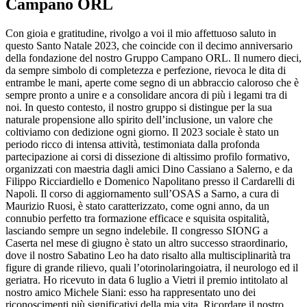
Campano ORL
Con gioia e gratitudine, rivolgo a voi il mio affettuoso saluto in
questo Santo Natale 2023, che coincide con il decimo anniversario
della fondazione del nostro Gruppo Campano ORL. Il numero dieci,
da sempre simbolo di completezza e perfezione, rievoca le dita di
entrambe le mani, aperte come segno di un abbraccio caloroso che è
sempre pronto a unire e a consolidare ancora di più i legami tra di
noi. In questo contesto, il nostro gruppo si distingue per la sua
naturale propensione allo spirito dell’inclusione, un valore che
coltiviamo con dedizione ogni giorno. Il 2023 sociale è stato un
periodo ricco di intensa attività, testimoniata dalla profonda
partecipazione ai corsi di dissezione di altissimo profilo formativo,
organizzati con maestria dagli amici Dino Cassiano a Salerno, e da
Filippo Ricciardiello e Domenico Napolitano presso il Cardarelli di
Napoli. Il corso di aggiornamento sull’OSAS a Sarno, a cura di
Maurizio Ruosi, è stato caratterizzato, come ogni anno, da un
connubio perfetto tra formazione efficace e squisita ospitalità,
lasciando sempre un segno indelebile. Il congresso SIONG a
Caserta nel mese di giugno è stato un altro successo straordinario,
dove il nostro Sabatino Leo ha dato risalto alla multisciplinarità tra
figure di grande rilievo, quali l’otorinolaringoiatra, il neurologo ed il
geriatra. Ho ricevuto in data 6 luglio a Vietri il premio intitolato al
nostro amico Michele Siani: esso ha rappresentato uno dei
riconoscimenti più significativi della mia vita. Ricordare il nostro