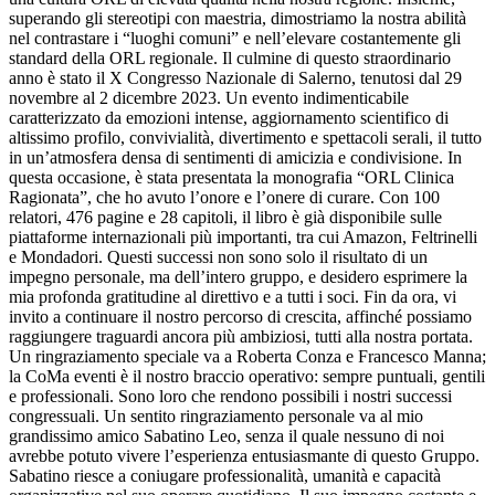
superando gli stereotipi con maestria, dimostriamo la nostra abilità
nel contrastare i “luoghi comuni” e nell’elevare costantemente gli
standard della ORL regionale. Il culmine di questo straordinario
anno è stato il X Congresso Nazionale di Salerno, tenutosi dal 29
novembre al 2 dicembre 2023. Un evento indimenticabile
caratterizzato da emozioni intense, aggiornamento scientifico di
altissimo profilo, convivialità, divertimento e spettacoli serali, il tutto
in un’atmosfera densa di sentimenti di amicizia e condivisione. In
questa occasione, è stata presentata la monografia “ORL Clinica
Ragionata”, che ho avuto l’onore e l’onere di curare. Con 100
relatori, 476 pagine e 28 capitoli, il libro è già disponibile sulle
piattaforme internazionali più importanti, tra cui Amazon, Feltrinelli
e Mondadori. Questi successi non sono solo il risultato di un
impegno personale, ma dell’intero gruppo, e desidero esprimere la
mia profonda gratitudine al direttivo e a tutti i soci. Fin da ora, vi
invito a continuare il nostro percorso di crescita, affinché possiamo
raggiungere traguardi ancora più ambiziosi, tutti alla nostra portata.
Un ringraziamento speciale va a Roberta Conza e Francesco Manna;
la CoMa eventi è il nostro braccio operativo: sempre puntuali, gentili
e professionali. Sono loro che rendono possibili i nostri successi
congressuali. Un sentito ringraziamento personale va al mio
grandissimo amico Sabatino Leo, senza il quale nessuno di noi
avrebbe potuto vivere l’esperienza entusiasmante di questo Gruppo.
Sabatino riesce a coniugare professionalità, umanità e capacità