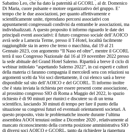
Sabatino Leo, che ha dato la paternità al GCORL , al dr. Domenico
Di Maria, cuore pulsante e motore organizzativo del gruppo. E’
tempo che le due associazioni, per quanto affettivamente e
scientificamente unite, riprendano percorsi associativi con
appuntamenti congressuali condivisi da entrambe le associazioni, ma
individualizzati. A questo proposito ti informo riguardo le date dei
principali eventi associativi: il futuro congresso sociale dell’AOICO
avrà sede a Lamezia Terme, presso il T-Hotel, località facilmente
raggiungibile sia in aereo che treno o macchina, dal 19 al 21
Gennaio 2023, con argomento “Il Naso ed oltre”, mentre il GCORL
terrà il suo Congresso Nazionale dal 16 al 19 novembre 2022 presso
la sede abituale del Grand Hotel Salerno. Ripartirà a breve il ciclo di
webinar intitolato “aspettando Salerno 2022”, in cui esperti e cultori
della materia ci faranno compagnia il mercoledì sera con relazioni su
argomenti scelti da Voi soci direttamente, il cui elenco sarà a breve
disponibile sul sito dell’AOICO e del GCORL. Ti informo inoltre
che è stata inviata la richiesta per essere presenti come associazione,
al prossimo congresso SIO di Roma a Maggio del 2022, lo spazio
richiesto è di 90 minuti per riunirci e discutere su di un tema
scientifico, lasciando 30 minuti di tempo per fare il punto della
situazione su congressi futuri ed eventuali orientamenti societari. A
questo proposito, visto le problematiche insorte durante l’ultima
assemblea AOOI tenutasi online a Dicembre 2020 , relativamente al
mancato riconoscimento della corretta posizione amministrativa SIO
di diversi soci AOICO e GCORL, tanto da richiedere la riapertura