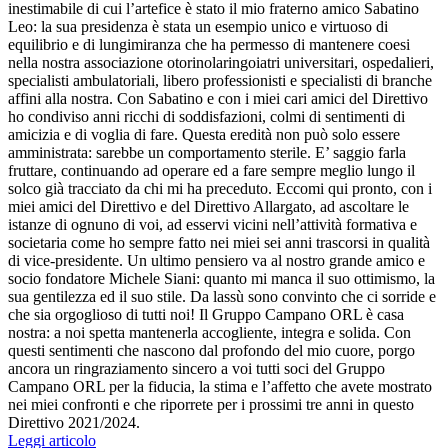
inestimabile di cui l’artefice è stato il mio fraterno amico Sabatino
Leo: la sua presidenza è stata un esempio unico e virtuoso di
equilibrio e di lungimiranza che ha permesso di mantenere coesi
nella nostra associazione otorinolaringoiatri universitari, ospedalieri,
specialisti ambulatoriali, libero professionisti e specialisti di branche
affini alla nostra. Con Sabatino e con i miei cari amici del Direttivo
ho condiviso anni ricchi di soddisfazioni, colmi di sentimenti di
amicizia e di voglia di fare. Questa eredità non può solo essere
amministrata: sarebbe un comportamento sterile. E’ saggio farla
fruttare, continuando ad operare ed a fare sempre meglio lungo il
solco già tracciato da chi mi ha preceduto. Eccomi qui pronto, con i
miei amici del Direttivo e del Direttivo Allargato, ad ascoltare le
istanze di ognuno di voi, ad esservi vicini nell’attività formativa e
societaria come ho sempre fatto nei miei sei anni trascorsi in qualità
di vice-presidente. Un ultimo pensiero va al nostro grande amico e
socio fondatore Michele Siani: quanto mi manca il suo ottimismo, la
sua gentilezza ed il suo stile. Da lassù sono convinto che ci sorride e
che sia orgoglioso di tutti noi! Il Gruppo Campano ORL è casa
nostra: a noi spetta mantenerla accogliente, integra e solida. Con
questi sentimenti che nascono dal profondo del mio cuore, porgo
ancora un ringraziamento sincero a voi tutti soci del Gruppo
Campano ORL per la fiducia, la stima e l’affetto che avete mostrato
nei miei confronti e che riporrete per i prossimi tre anni in questo
Direttivo 2021/2024.
Leggi articolo