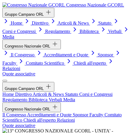
Congresso Nazionale GCORL
Gruppo Campano ORL
Home
Direttivo
Articoli & News
Statuto
Corsi e Congressi
Regolamento
Biblioteca
Verbali
Media
Congresso Nazionale ORL
Il Congresso
Accreditamenti e Quote
Sponsor
Faculty
Comitato Scientifico
Chiedi all'esperto
Relazioni
Quote associative
Gruppo Campano ORL
Home
Direttivo
Articoli & News
Statuto
Corsi e Congressi
Regolamento
Biblioteca
Verbali
Media
Congresso Nazionale ORL
Il Congresso
Accreditamenti e Quote
Sponsor
Faculty
Comitato
Scientifico
Chiedi all'esperto
Relazioni
Quote associative