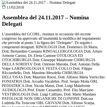
11/02/2018
Assemblea del 24.11.2017 – Nomina
Delegati
L’assemblea del GCORL, riunitasi in occasione del recente
congresso ha approvato all’unanimità la modifica del regolamento
che prevede al punto 5 la figura del “Delegato”. Di seguito i
componenti designati. RINOLOGIA Dott. Domenico Di Maria,
Dott. Bernardino Cassiano RINOALLERGOLOGIA Dott. Arturo
Armone Caruso, Dr. Elena Cantone OTOLOGIA ED
OTOCHIRURGIA Dott. Giuseppe Malafronte CHIRURGIA
DELLA SORDITA’ Dott. Ortensio Marotta, Dott. Antonio Della
Volpe LARINGOLOGIA E TESTA-COLLO Dott. Filippo
RIcciardiello, Dott. Massimo Mesolella CHIRURGIA
DELL’OSAS Dott. Maurizio Ruosi, Dott. Alfonso Maria Varricchio
FONIATRIA Dott. Arcadio Vacalebre, Prof. Sergio Motta ORL
PEDIATRICA Dott. Nicola Mansi, Dott. Luigi Malafronte
AUDIOLOGIA Prof. Ettore Cassandro, Prof. Elio Marciano
VESTIBOLOGIA Dott. Luigi Califano, Dott. Mario Mandara
PATOLOGIE NON ORGANICHE DI CONFINE Dott.ssa
Ludmila Pia Troncone ORL GIOVANI Dott. Alfonso Scarpa,