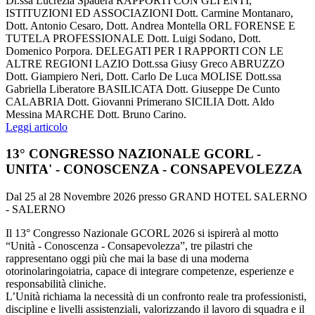
Dr.ssa Lucrezia Spadera RAPPORTI CON GLI ENTI,
ISTITUZIONI ED ASSOCIAZIONI Dott. Carmine Montanaro,
Dott. Antonio Cesaro, Dott. Andrea Montella ORL FORENSE E
TUTELA PROFESSIONALE Dott. Luigi Sodano, Dott.
Domenico Porpora. DELEGATI PER I RAPPORTI CON LE
ALTRE REGIONI LAZIO Dott.ssa Giusy Greco ABRUZZO
Dott. Giampiero Neri, Dott. Carlo De Luca MOLISE Dott.ssa
Gabriella Liberatore BASILICATA Dott. Giuseppe De Cunto
CALABRIA Dott. Giovanni Primerano SICILIA Dott. Aldo
Messina MARCHE Dott. Bruno Carino.
Leggi articolo
13° CONGRESSO NAZIONALE GCORL -
UNITA' - CONOSCENZA - CONSAPEVOLEZZA
Dal 25 al 28 Novembre 2026 presso GRAND HOTEL SALERNO
- SALERNO
Il 13° Congresso Nazionale GCORL 2026 si ispirerà al motto
“Unità - Conoscenza - Consapevolezza”, tre pilastri che
rappresentano oggi più che mai la base di una moderna
otorinolaringoiatria, capace di integrare competenze, esperienze e
responsabilità cliniche.
L’Unità richiama la necessità di un confronto reale tra professionisti,
discipline e livelli assistenziali, valorizzando il lavoro di squadra e il