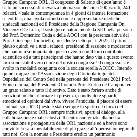
Gruppo Campano ORL. Il congresso di Salerno di quest’anno è
stato un successo di rilevanza internazionale: circa 500 iscritti, 240
relatori, 4 sale in contemporanea in 4 giorni di intensa formazione
scientifica, una tavola rotonda con le rappresentanze mediche
sindacali nazionali ed il Presidente della Regione Campania On.
Vincenzo De Luca; il sostegno e patrocinio della SIO nella persona
del Prof. Domenico Cuda e della AOOI con la presenza attiva del
Prof. Giuseppe Tortoriello, presidente eletto per il 2022. Il primo
plauso quindi va a tutti i relatori, presidenti di sessione e moderatori
che hanno reso importante questo evento con il loro contributo
scientifico ed a tutti partecipanti che hanno dato vita a questo evento:
loro sono stati il vero cuore del nostro congresso! Il congresso si è
svolto in modalità congiunta con la società sorella AOICO. Intendo
quindi ringraziare l’Associazione degli Otorinolaringoiatri
Ospedalieri del Centro Sud nella persona del Presidente 2021 Prof.
Franco Ionna, del Presidente Onorario Prof. Enrico de Campora ed
un grato saluto a tutto il direttivo. Esso è stato foriero anche di
emozioni uniche: ritornare in presenza, condividere sguardi,
emozioni ed opinioni dal vivo, vivere l’amicizia, il piacere di essere
“animali sociali”. Questo è stato sempre lo spirito e la forza del
Gruppo Campano ORL: sempre inclusivi, aperti al dialogo, alla
collaborazione e mai esclusivi. Il centro-sud grazie alla nostra
associazione è protagonista della ORL nazionale ed a breve sono
convinto lo sarà inevitabilmente di più grazie all’operoso impegno di
tutti noi! Con la nomina a Presidente eredito un patrimonio