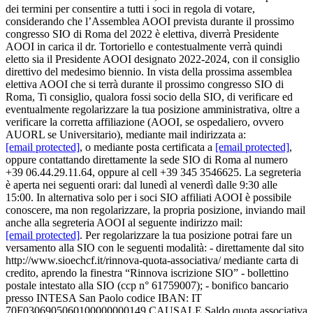
dei termini per consentire a tutti i soci in regola di votare,
considerando che l’Assemblea AOOI prevista durante il prossimo
congresso SIO di Roma del 2022 è elettiva, diverrà Presidente
AOOI in carica il dr. Tortoriello e contestualmente verrà quindi
eletto sia il Presidente AOOI designato 2022-2024, con il consiglio
direttivo del medesimo biennio. In vista della prossima assemblea
elettiva AOOI che si terrà durante il prossimo congresso SIO di
Roma, Ti consiglio, qualora fossi socio della SIO, di verificare ed
eventualmente regolarizzare la tua posizione amministrativa, oltre a
verificare la corretta affiliazione (AOOI, se ospedaliero, ovvero
AUORL se Universitario), mediante mail indirizzata a:
[email protected]
, o mediante posta certificata a
[email protected]
,
oppure contattando direttamente la sede SIO di Roma al numero
+39 06.44.29.11.64, oppure al cell +39 345 3546625. La segreteria
è aperta nei seguenti orari: dal lunedì al venerdì dalle 9:30 alle
15:00. In alternativa solo per i soci SIO affiliati AOOI è possibile
conoscere, ma non regolarizzare, la propria posizione, inviando mail
anche alla segreteria AOOI al seguente indirizzo mail:
[email protected]
. Per regolarizzare la tua posizione potrai fare un
versamento alla SIO con le seguenti modalità: - direttamente dal sito
http://www.sioechcf.it/rinnova-quota-associativa/ mediante carta di
credito, aprendo la finestra “Rinnova iscrizione SIO” - bollettino
postale intestato alla SIO (ccp n° 61759007); - bonifico bancario
presso INTESA San Paolo codice IBAN: IT
70F0306905060100000000149 CAUSALE Saldo quota associativa