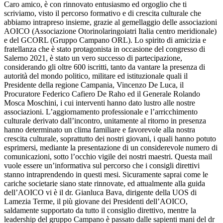
Caro amico, è con rinnovato entusiasmo ed orgoglio che ti
scriviamo, visto il percorso formativo e di crescita culturale che
abbiamo intrapreso insieme, grazie al gemellaggio delle associazioni
AOICO (Associazione Otorinolaringoiatri Italia centro meridionale)
e del GCORL (Gruppo Campano ORL). Lo spirito di amicizia e
fratellanza che è stato protagonista in occasione del congresso di
Salerno 2021, è stato un vero successo di partecipazione,
considerando gli oltre 600 iscritti, tanto da vantare la presenza di
autorità del mondo politico, militare ed istituzionale quali il
Presidente della regione Campania, Vincenzo De Luca, il
Procuratore Federico Cafiero De Raho ed il Generale Rolando
Mosca Moschini, i cui interventi hanno dato lustro alle nostre
associazioni. L’aggiornamento professionale e l’arricchimento
culturale derivato dall’incontro, unitamente al ritorno in presenza
hanno determinato un clima familiare e favorevole alla nostra
crescita culturale, soprattutto dei nostri giovani, i quali hanno potuto
esprimersi, mediante la presentazione di un considerevole numero di
comunicazioni, sotto l’occhio vigile dei nostri maestri. Questa mail
vuole essere un’informativa sul percorso che i consigli direttivi
stanno intraprendendo in questi mesi. Sicuramente saprai come le
cariche societarie siano state rinnovate, ed attualmente alla guida
dell’AOICO vi è il dr. Gianluca Bava, dirigente della UOS di
Lamezia Terme, il più giovane dei Presidenti dell’AOICO,
saldamente supportato da tutto il consiglio direttivo, mentre la
leadership del gruppo Campano è passato dalle sapienti mani del dr