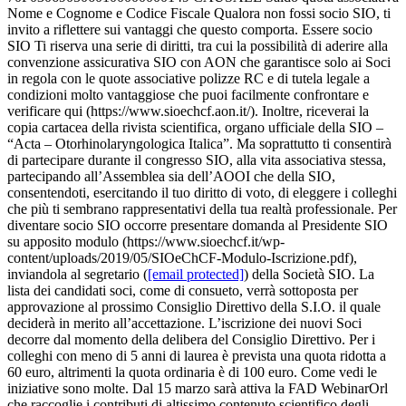
Nome e Cognome e Codice Fiscale Qualora non fossi socio SIO, ti
invito a riflettere sui vantaggi che questo comporta. Essere socio
SIO Ti riserva una serie di diritti, tra cui la possibilità di aderire alla
convenzione assicurativa SIO con AON che garantisce solo ai Soci
in regola con le quote associative polizze RC e di tutela legale a
condizioni molto vantaggiose che puoi facilmente confrontare e
verificare qui (https://www.sioechcf.aon.it/). Inoltre, riceverai la
copia cartacea della rivista scientifica, organo ufficiale della SIO –
“Acta – Otorhinolaryngologica Italica”. Ma soprattutto ti consentirà
di partecipare durante il congresso SIO, alla vita associativa stessa,
partecipando all’Assemblea sia dell’AOOI che della SIO,
consentendoti, esercitando il tuo diritto di voto, di eleggere i colleghi
che più ti sembrano rappresentativi della tua realtà professionale. Per
diventare socio SIO occorre presentare domanda al Presidente SIO
su apposito modulo (https://www.sioechcf.it/wp-
content/uploads/2019/05/SIOeChCF-Modulo-Iscrizione.pdf),
inviandola al segretario (
[email protected]
) della Società SIO. La
lista dei candidati soci, come di consueto, verrà sottoposta per
approvazione al prossimo Consiglio Direttivo della S.I.O. il quale
deciderà in merito all’accettazione. L’iscrizione dei nuovi Soci
decorre dal momento della delibera del Consiglio Direttivo. Per i
colleghi con meno di 5 anni di laurea è prevista una quota ridotta a
60 euro, altrimenti la quota ordinaria è di 100 euro. Come vedi le
iniziative sono molte. Dal 15 marzo sarà attiva la FAD WebinarOrl
che raccoglie i contributi di altissimo contenuto scientifico degli