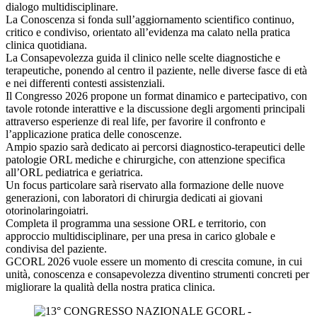
dialogo multidisciplinare.
La Conoscenza si fonda sull’aggiornamento scientifico continuo,
critico e condiviso, orientato all’evidenza ma calato nella pratica
clinica quotidiana.
La Consapevolezza guida il clinico nelle scelte diagnostiche e
terapeutiche, ponendo al centro il paziente, nelle diverse fasce di età
e nei differenti contesti assistenziali.
Il Congresso 2026 propone un format dinamico e partecipativo, con
tavole rotonde interattive e la discussione degli argomenti principali
attraverso esperienze di real life, per favorire il confronto e
l’applicazione pratica delle conoscenze.
Ampio spazio sarà dedicato ai percorsi diagnostico-terapeutici delle
patologie ORL mediche e chirurgiche, con attenzione specifica
all’ORL pediatrica e geriatrica.
Un focus particolare sarà riservato alla formazione delle nuove
generazioni, con laboratori di chirurgia dedicati ai giovani
otorinolaringoiatri.
Completa il programma una sessione ORL e territorio, con
approccio multidisciplinare, per una presa in carico globale e
condivisa del paziente.
GCORL 2026 vuole essere un momento di crescita comune, in cui
unità, conoscenza e consapevolezza diventino strumenti concreti per
migliorare la qualità della nostra pratica clinica.