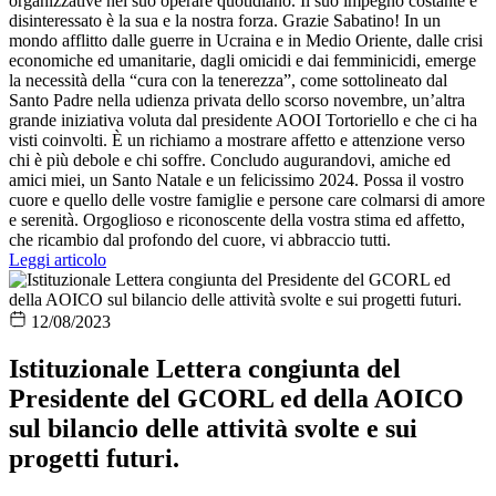
organizzative nel suo operare quotidiano. Il suo impegno costante e
disinteressato è la sua e la nostra forza. Grazie Sabatino! In un
mondo afflitto dalle guerre in Ucraina e in Medio Oriente, dalle crisi
economiche ed umanitarie, dagli omicidi e dai femminicidi, emerge
la necessità della “cura con la tenerezza”, come sottolineato dal
Santo Padre nella udienza privata dello scorso novembre, un’altra
grande iniziativa voluta dal presidente AOOI Tortoriello e che ci ha
visti coinvolti. È un richiamo a mostrare affetto e attenzione verso
chi è più debole e chi soffre. Concludo augurandovi, amiche ed
amici miei, un Santo Natale e un felicissimo 2024. Possa il vostro
cuore e quello delle vostre famiglie e persone care colmarsi di amore
e serenità. Orgoglioso e riconoscente della vostra stima ed affetto,
che ricambio dal profondo del cuore, vi abbraccio tutti.
Leggi articolo
12/08/2023
Istituzionale Lettera congiunta del
Presidente del GCORL ed della AOICO
sul bilancio delle attività svolte e sui
progetti futuri.